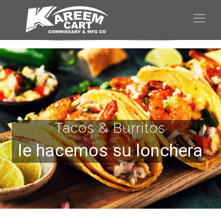
Tacos & Burritos
le hacemos su lonchera