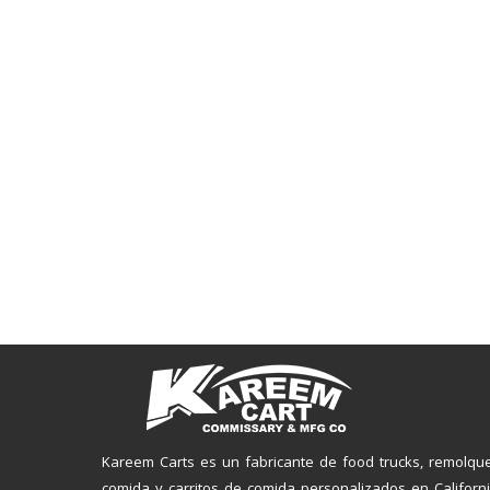
Kareem Carts es un fabricante de food trucks, remolqu
comida y carritos de comida personalizados en Californi